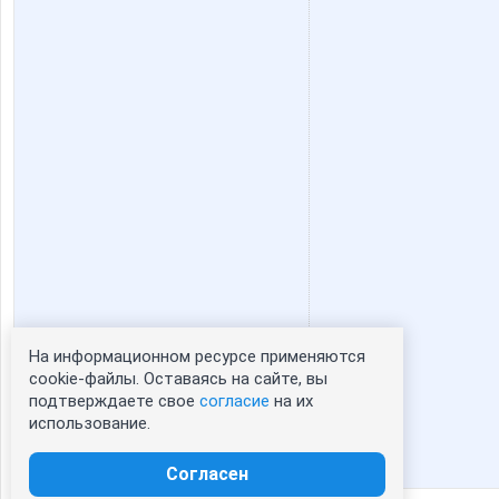
На информационном ресурсе применяются
Статистика портрета:
cookie-файлы. Оставаясь на сайте, вы
подтверждаете свое
согласие
на их
сейчас просматривают портрет - 0
использование.
зарегистрированные пользователи
посетившие портрет за 7 дней - 0
Согласен