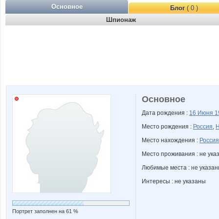
Основное
Блог
( 0 )
Шпионаж
Основное
Дата рождения :
16 Июня
1
Место рождения :
Россия
,
Н
Место нахождения :
Россия
Место проживания : не ука
Любимые места : не указа
Интересы : не указаны
Портрет заполнен на 61 %