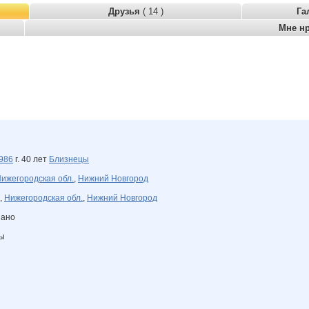
Друзья
( 14 )
Га
Мне н
986
г. 40 лет
Близнецы
ижегородская обл.
,
Нижний Новгород
,
Нижегородская обл.
,
Нижний Новгород
зано
ны