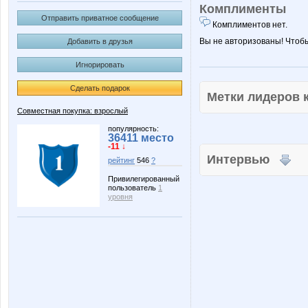
Комплименты
Отправить приватное сообщение
Комплиментов нет.
Вы не авторизованы! Чтоб
Добавить в друзья
Игнорировать
Сделать подарок
Метки лидеров
Совместная покупка: взрослый
популярность:
36411 место
-11 ↓
Интервью
рейтинг
546
?
Привилегированный
пользователь
1
уровня