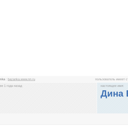
anka
:
bazanka.www.nn.ru
пользователь имеет 
е 1 года назад
настоящее имя:
Дина 