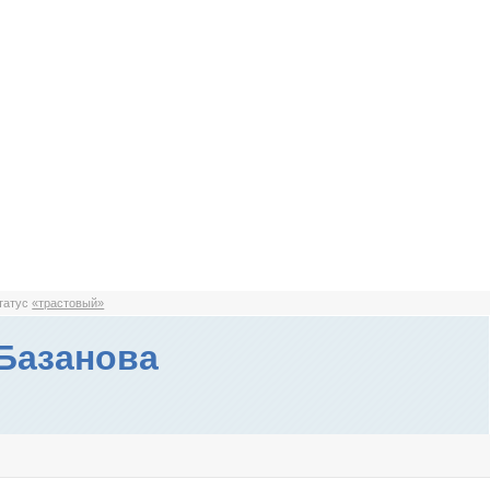
статус
«трастовый»
Базанова